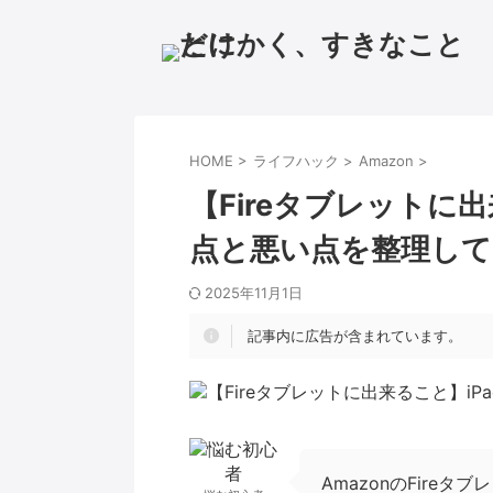
HOME
>
ライフハック
>
Amazon
>
【Fireタブレットに
点と悪い点を整理して
2025年11月1日
記事内に広告が含まれています。
AmazonのFire