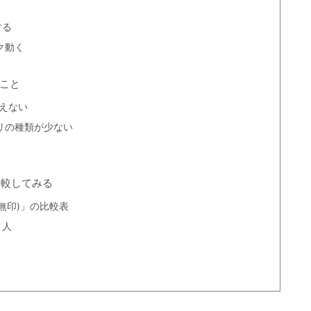
する
ク動く
いこと
使えない
リの種類が少ない
を比較してみる
ad(無印)」の比較表
き人