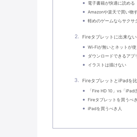
電子書籍が快適に読める
Amazonや楽天で買い物
軽めのゲームならサクサ
Fireタブレットに出来な
Wi-Fiが無いとネットが
ダウンロードできるアプ
イラストは描けない
FireタブレットとiPad
「Fire HD 10」vs「iP
Fireタブレットを買うべ
iPadを買うべき人