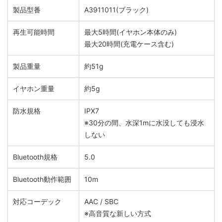
製品型番
A3911011(ブラック)
再生可能時間
最⼤5時間(イヤホン本体のみ)
最⼤20時間(充電ケース含む)
製品重量
約51g
イヤホン重量
約5g
防水規格
IPX7
※30分の間、水深1mに水没しても浸水
しない
Bluetooth規格
5.0
Bluetooth動作範囲
10m
対応コーデック
AAC / SBC
※高音質な新しい方式